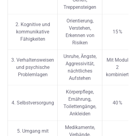
Treppensteigen
Orientierung,
2. Kognitive und
Verstehen,
kommunikative
15 %
Erkennen von
Fähigkeiten
Risiken
Unruhe, Ängste,
3. Verhaltensweisen
Mit Modul
Aggressivität,
und psychische
2
nächtliches
Problemlagen
kombiniert
Aufstehen
Körperpflege,
Ernährung,
4. Selbstversorgung
40 %
Toilettengänge,
Ankleiden
Medikamente,
5. Umgang mit
Verbände,